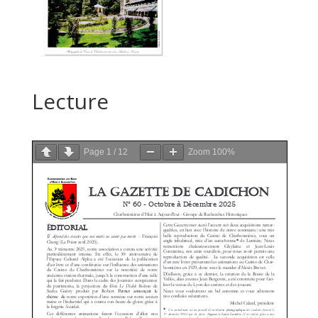
Lecture
Page
1
/
12
Zoom
100%