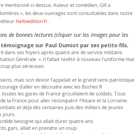
re mentionné ci-dessus.
Auteur et comédien, Gill a
lumières », les deux ouvrages sont consultables dans notre
éditeur
Helloedition.fr
.
tons de bonnes lectures (cliquer sur les images pour les
s… témoignage sur Paul Dumiot par ses petits-fils.
ntré dans ses foyers après quatre ans de service militaire.
lisation Générale ». Il fallait revêtir à nouveau l’uniforme ma
ucoup plus sérieuses.
siens, mais son devoir l’appelait et le grand sens patriotique
 courage d’aller en découdre avec les Boches !!!
 toutes les gares de France grouillaient de soldats. Tous
de la France pour aller reconquérir l’Alsace et la Lorraine.
combats et déjà des centaines puis des milliers de jeunes
 jours.
rdide besogne qui allait durer quatre ans.
tits gars, allait en prendre un coup.