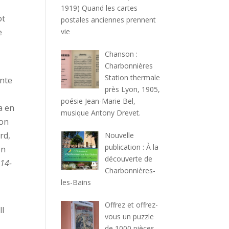
1919) Quand les cartes
ot
postales anciennes prennent
vie
e
Chanson :
Charbonnières
Station thermale
ante
près Lyon, 1905,
poésie Jean-Marie Bel,
a en
musique Antony Drevet.
son
rd,
Nouvelle
publication : À la
on
découverte de
914-
Charbonnières-
les-Bains
Offrez et offrez-
ll
vous un puzzle
de 1000 pièces