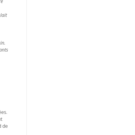
re
lait
in.
ants
ées.
ut
d de