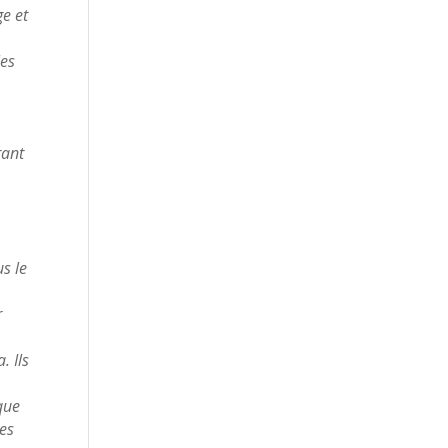
ge et
les
rant
us le
r
. Ils
sque
les