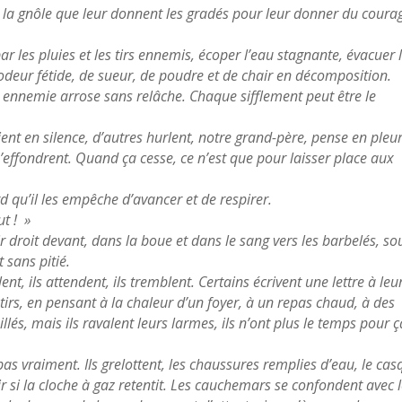
de la gnôle que leur donnent les gradés pour leur donner du coura
ar les pluies et les tirs ennemis, écoper l’eau stagnante, évacuer 
e odeur fétide, de sueur, de poudre et de chair en décomposition.
rie ennemie arrose sans relâche. Chaque sifflement peut être le
nt en silence, d’autres hurlent, notre grand-père, pense en pleu
 s’effondrent. Quand ça cesse, ce n’est que pour laisser place aux
urd qu’il les empêche d’avancer et de respirer.
ut ! »
ourir droit devant, dans la boue et dans le sang vers les barbelés, so
 sans pitié.
llent, ils attendent, ils tremblent. Certains écrivent une lettre à leu
tirs, en pensant à la chaleur d’un foyer, à un repas chaud, à des
s, mais ils ravalent leurs larmes, ils n’ont plus le temps pour ça
pas vraiment. Ils grelottent, les chaussures remplies d’eau, le ca
dir si la cloche à gaz retentit. Les cauchemars se confondent avec 