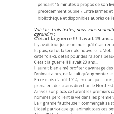
pendant 15 minutes à propos de son liv
précédemment publié « Entre larmes et 
bibliothèque et disponibles auprès de l’
Voici les trois textes, nous vous souhai
agrandir) :
C’était la guerre !!! Il avait 23 an
Il y avait tout juste un mois qu’il était re
Et puis, ce fut la terrible nouvelle. « Mobi
cette fois-ci, c’était pour des raisons bea
C’était la guerre !!! Il avait 23 ans…
Il aurait bien aimé profiter davantage des 
l’animait alors, ne faisait qu’augmenter le
En ce mois d’août 1914, en quelques jours,
prenaient des trains direction le Nord-Est 
Arrivés sur place, ce furent les premiers 
hommes perdirent la vie dans les premiers
La « grande faucheuse » commençait sa so
L’idéal patriotique qui animait tous ces pe