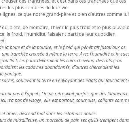
de creuser des tranchées, et c’est dans ces tranchées que ces
es les plus sombres de leur vie.
s lignes, ce que notre grand-père et bien d’autres comme lui
 qui a été, de mémoire, l’hiver le plus froid et le plus pluvieu
ce, le froid, l’humidité, faisaient parti de leur quotidien.
il !
e la boue et de la poudre, et le froid qui pénétrait jusqu’aux os.
, une tranchée creusée à même la terre. Avec l’humidité et la sue
rouillait, les poux dévoraient les cuirs chevelus, des rats gros
mordaient les cadavres abandonnés, d’autres cherchaient les
de panique.
alves, soulevant la terre en envoyant des éclats qui fauchaient
ront pas à l’appel ! On ne retrouvait parfois que des lambeaux
ci, n’a pas de visage, elle est partout, sournoise, collante comme
nt et amer, descend mal dans les estomacs noués.
 tirs de mitrailleuse, un morceau de pain sec qu’ils trempent dan