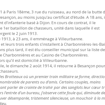
891 à Paris 18ème, 3 rue du ruisseau, au nord de la butte 
sançon, au moins jusqu’au certificat d’étude. A 18 ans, i
 d’infanterie basé à Dijon. En cours de contrat, il le
e 1er bataillon de chasseurs, unité dans laquelle il est
rgent le 2 juin 1913.
 1913, à 23 ans, il emménage à Villeurbanne.
t leurs trois enfants s’installent à Charbonnières-les-Ba
 plus tard, il est élu conseiller municipal sur la liste d
e de Charbonnières et au Casino de Charbonnières.
ors qu’il est domicilié à Villeurbanne.
vile, le dimanche 2 août 1914, il retourne à Besançon pou
chasseurs.
des Brotteaux où un premier train militaire se forme, directi
 innombrable de parents ou d’amis. Certains couples, mains
sant parler de crainte de trahir par des sanglots leur cœur t
rs l’entrée d’un bureau, j’observe cette foule qui, diminuée d
ouver désemparée, tristement silencieuse, un mouchoir à la 
dieu.