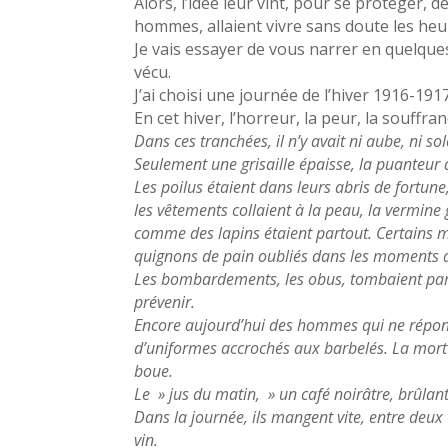
Alors, l’idée leur vint, pour se protéger, 
hommes, allaient vivre sans doute les heur
Je vais essayer de vous narrer en quelque
vécu.
J’ai choisi une journée de l’hiver 1916-1917
En cet hiver, l’horreur, la peur, la souffran
Dans ces tranchées, il n’y avait ni aube, ni sole
Seulement une grisaille épaisse, la puanteur d
Les poilus étaient dans leurs abris de fortune
les vêtements collaient à la peau, la vermine g
comme des lapins étaient partout. Certains 
quignons de pain oubliés dans les moments 
Les bombardements, les obus, tombaient par s
prévenir.
Encore aujourd’hui des hommes qui ne répond
d’uniformes accrochés aux barbelés. La mort i
boue.
Le » jus du matin, » un café noirâtre, brûla
Dans la journée, ils mangent vite, entre deux
vin.