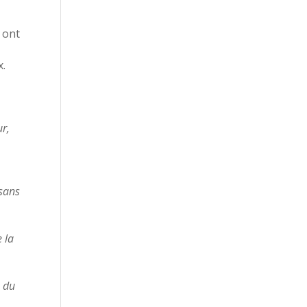
 ont
x.
ur,
 sans
 la
s du