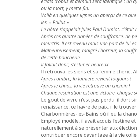
éclats d’obus et demain sera identique : un cy
ou la mort, y mette fin.
Voilà en quelques lignes un aperçu de ce que 
les « Poilus »
Le nôtre s’appelait Jules Paul Dumiot, c’était
Après ces quatre années de souffrance, de peur
meurtris. Il est revenu mais une part de lui 
Malheureusement, malgré l’horreur, la souffr
de cette boucherie.
Il fallait donc, s’estimer heureux.
Il retrouva les siens et sa femme chérie, Ali
Après l’ombre, la lumière revient toujours !
Après le chaos, la vie retrouve un chemin !
Chaque respiration est une victoire, chaque 
Le goût de vivre n’est pas perdu, il dort s
renaissance, ce havre de paix, il le trouve
Charbonnières-les-Bains où il eu la chanc
Employé modèle, il avait acquis l’estime et
naturellement à se présenter aux électio
contribuer encore davantage à la vie coll