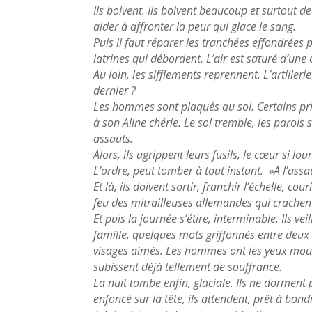
Ils boivent. Ils boivent beaucoup et surtout 
aider à affronter la peur qui glace le sang.
Puis il faut réparer les tranchées effondrées p
latrines qui débordent. L’air est saturé d’un
Au loin, les sifflements reprennent. L’artille
dernier ?
Les hommes sont plaqués au sol. Certains prie
à son Aline chérie. Le sol tremble, les parois
assauts.
Alors, ils agrippent leurs fusils, le cœur si lo
L’ordre, peut tomber à tout instant. »A l’assa
Et là, ils doivent sortir, franchir l’échelle, c
feu des mitrailleuses allemandes qui crachent
Et puis la journée s’étire, interminable. Ils vei
famille, quelques mots griffonnés entre deux 
visages aimés. Les hommes ont les yeux mouillé
subissent déjà tellement de souffrance.
La nuit tombe enfin, glaciale. Ils ne dorment 
enfoncé sur la tête, ils attendent, prêt à bon