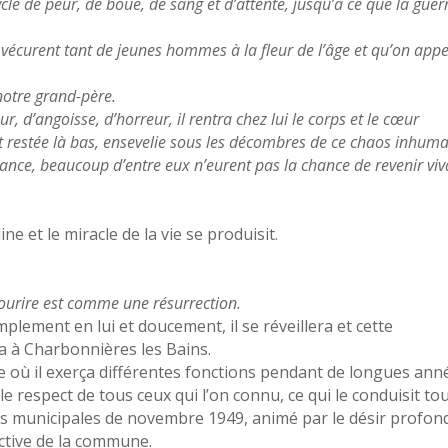
cle de peur, de boue, de sang et d’attente, jusqu’à ce que la guer
vécurent tant de jeunes hommes à la fleur de l’âge et qu’on appe
 notre grand-père.
, d’angoisse, d’horreur, il rentra chez lui le corps et le cœur
est restée là bas, ensevelie sous les décombres de ce chaos inhuma
ance, beaucoup d’entre eux n’eurent pas la chance de revenir viv
ne et le miracle de la vie se produisit.
sourire est comme une résurrection.
implement en lui et doucement, il se réveillera et cette
ra à Charbonnières les Bains.
e où il exerça différentes fonctions pendant de longues ann
 le respect de tous ceux qui l’on connu, ce qui le conduisit to
ns municipales de novembre 1949, animé par le désir profon
ective de la commune.