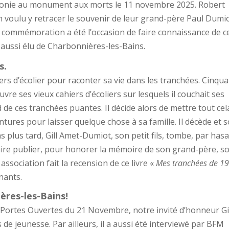
érémonie au monument aux morts le 11 novembre 2025. Robert
 voulu y retracer le souvenir de leur grand-père Paul Dumi
 commémoration a été l’occasion de faire connaissance de c
 aussi élu de Charbonnières-les-Bains.
s.
ers d’écolier pour raconter sa vie dans les tranchées. Cinqu
uvre ses vieux cahiers d’écoliers sur lesquels il couchait ses
 de ces tranchées puantes. Il décide alors de mettre tout cel
ntures pour laisser quelque chose à sa famille. Il décède et 
s plus tard, Gill Amet-Dumiot, son petit fils, tombe, par hasa
faire publier, pour honorer la mémoire de son grand-père, s
ssociation fait la recension de ce livre «
Mes tranchées de 1
nants.
res-les-Bains!
s Portes Ouvertes du 21 Novembre, notre invité d’honneur Gi
e jeunesse. Par ailleurs, il a aussi été interviewé par BFM