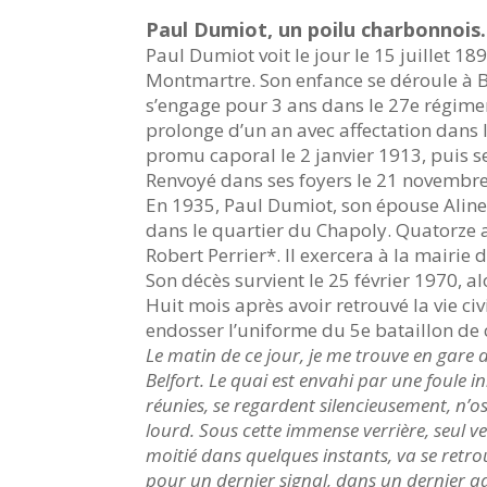
Paul Dumiot, un poilu charbonnois.
Paul Dumiot voit le jour le 15 juillet 1
Montmartre. Son enfance se déroule à Be
s’engage pour 3 ans dans le 27e régiment
prolonge d’un an avec affectation dans l
promu caporal le 2 janvier 1913, puis se
Renvoyé dans ses foyers le 21 novembre
En 1935, Paul Dumiot, son épouse Aline e
dans le quartier du Chapoly. Quatorze ans
Robert Perrier*. Il exercera à la mairi
Son décès survient le 25 février 1970, al
Huit mois après avoir retrouvé la vie ci
endosser l’uniforme du 5e bataillon de 
Le matin de ce jour, je me trouve en gare 
Belfort. Le quai est envahi par une foule
réunies, se regardent silencieusement, n’o
lourd. Sous cette immense verrière, seul ve
moitié dans quelques instants, va se retr
pour un dernier signal, dans un dernier a