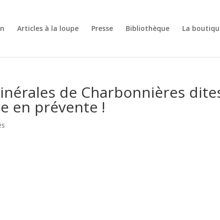
on
Articles à la loupe
Presse
Bibliothèque
La boutiqu
inérales de Charbonnières dite
re en prévente !
és